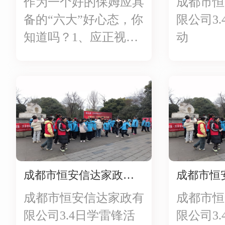
作为一个好的保姆应具
成都市恒
备的“六大”好心态，你
限公司3
知道吗？1、应正视行
动
业地位，“三百六十
行，行行出状元”，现
在的保姆已经不是旧社
会的“丫鬟”、“佣人”。
2、洁身自好，
以“诚”为本，做事讲信
用，做人讲信用。
成都市恒安信达家政有限公司3.4日学雷锋活动
3、...
成都市恒安信达家政有
成都市恒
限公司3.4日学雷锋活
限公司3