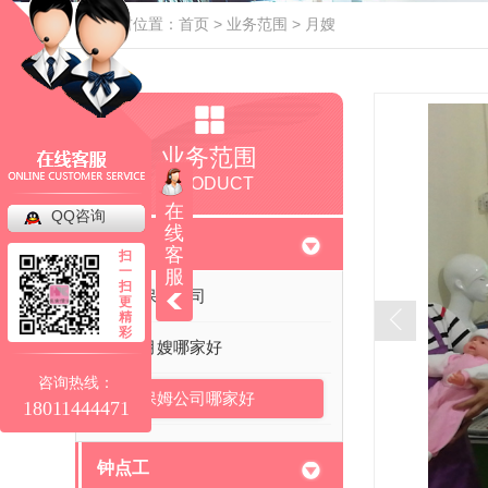
当前位置：
首页
>
业务范围
>
月嫂
业务范围
PRODUCT
在
QQ咨询
线
月嫂
客
扫
一
服
扫
成都保姆公司
更
精
彩
成都月嫂哪家好
咨询热线：
成都保姆公司哪家好
18011444471
钟点工